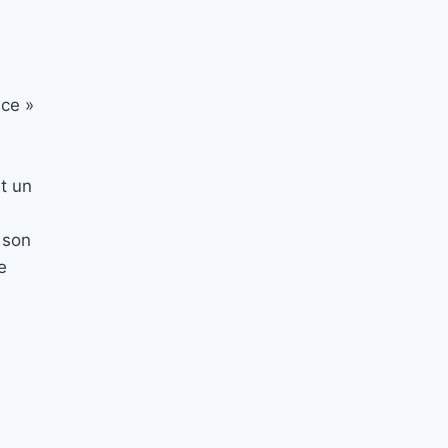
nce »
it un
 son
e